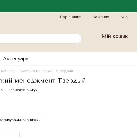
Порівняння
Бажання
Вхід
Мій кошик
Аксесуари
 Кеннеди - Жесткий менеджмент Твердый
ткий менеджмент Твердый
45
Написати відгук
копичувальної знижки