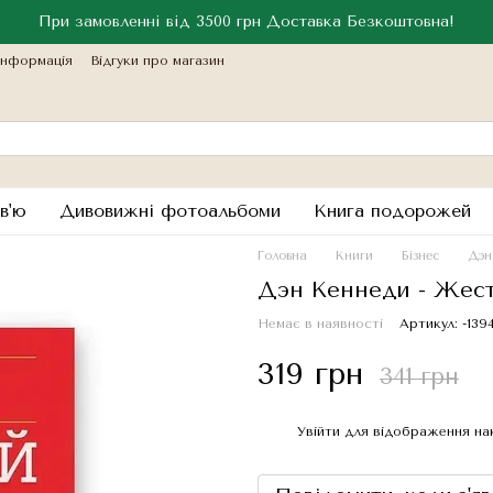
При замовленні від 3500 грн Доставка Безкоштовна!
інформація
Відгуки про магазин
в'ю
Дивовижні фотоальбоми
Книга подорожей
Головна
Книги
Бізнес
Дэн
Дэн Кеннеди - Жес
Немає в наявності
Артикул: -139
319 грн
341 грн
Увійти
для відображення на
%