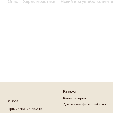
Опис
Характеристики
Новий відгук або комент
Каталог
Книги-інтерв'ю
© 2026
Дивовижні фотоальбоми
Приймаємо до оплати