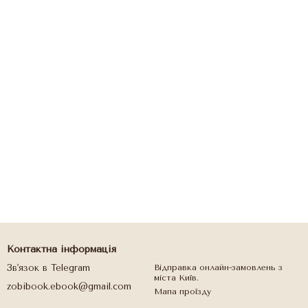
Контактна інформація
Зв'язок в Telegram
Відправка онлайн-замовлень з
міста Київ.
zobibook.ebook@gmail.com
Мапа проїзду