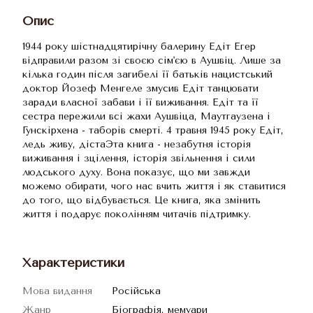
Опис
1944 року шістнадцятирічну балерину Едіт Егер
відправили разом зі своєю сім'єю в Аушвіц. Лише за
кілька годин після загибелі її батьків нацистський
доктор Йозеф Менгеле змусив Едіт танцювати
заради власної забави і її виживання. Едіт та її
сестра пережили всі жахи Аушвіца, Маутгаузена і
Гунскірхена - таборів смерті. 4 травня 1945 року Едіт,
ледь живу, дістаЭта книга - незабутня історія
виживання і зцілення, історія звільнення і сили
людського духу. Вона показує, що ми завжди
можемо обирати, чого нас вчить життя і як ставитися
до того, що відбувається. Це книга, яка змінить
життя і подарує поколінням читачів підтримку.
Характеристики
Мова видання
Російська
Жанр
Біографія, мемуари