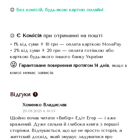
😊
Без комісій
, будь-якою картою онлайн!
Є Комісія
при отриманні на пошті
😥
• 1% від суми + 10 грн — оплата карткою NovaPay
• 2% від суми + 20 грн — оплата готівкою або
карткою будь-якого іншого банку України
😜
Гарантоване повернення протягом 14 днів
, якщо в
книзі немає записів
Відгуки
1
Хоменко Владислав
29.08.2025 в 14:53
Щойно почав читати «Вибір» Едіт Егер — і вже
вражений. Дуже сильна й глибока книга з першої
сторінки. Відчувається, що це не просто історія, а
життєвий досвід, який змушує задуматися про