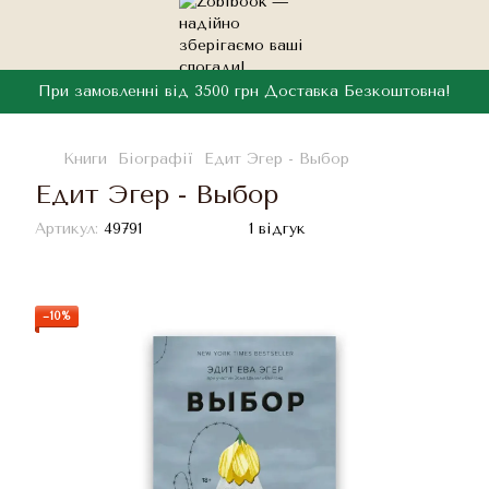
При замовленні від 3500 грн Доставка Безкоштовна!
Книги
Біографії
Едит Эгер - Выбор
Едит Эгер - Выбор
Артикул:
49791
1 відгук
−10%