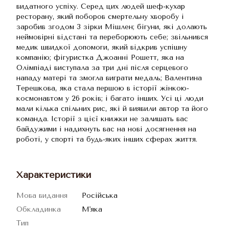
видатного успіху. Серед цих людей шеф-кухар
ресторану, який поборов смертельну хворобу і
заробив згодом 3 зірки Мішлен; бігуни, які долають
неймовірні відстані та переборюють себе; звільнився
медик швидкої допомоги, який відкрив успішну
компанію; фігуристка Джоанні Рошетт, яка на
Олімпіаді виступала за три дні після серцевого
нападу матері та змогла виграти медаль; Валентина
Терешкова, яка стала першою в історії жінкою-
космонавтом у 26 років; і багато інших. Усі ці люди
мали кілька спільних рис, які й виявили автор та його
команда. Історії з цієї книжки не залишать вас
байдужими і надихнуть вас на нові досягнення на
роботі, у спорті та будь-яких інших сферах життя.
Характеристики
Мова видання
Російська
Обкладинка
М'яка
Тип