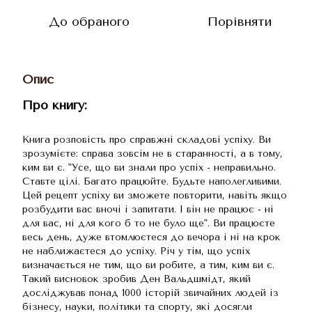
До обраного
Порівняти
Опис
Про книгу:
Книга розповість про справжні складові успіху. Ви
зрозумієте: справа зовсім не в старанності, а в тому,
ким ви є. "Усе, що ви знали про успіх - неправильно.
Ставте цілі. Багато працюйте. Будьте наполегливими.
Цей рецепт успіху ви зможете повторити, навіть якщо
розбудити вас вночі і запитати. І він не працює - ні
для вас, ні для кого б то не було ще". Ви працюєте
весь день, дуже втомлюєтеся до вечора і ні на крок
не наближаєтеся до успіху. Річ у тім, що успіх
визначається не тим, що ви робите, а тим, ким ви є.
Такий висновок зробив Ден Вальдшмідт, який
досліджував понад 1000 історій звичайних людей із
бізнесу, науки, політики та спорту, які досягли