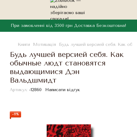
При замовленні від 3500 грн Доставка Безкоштовна!
Книги
Мотивація
Будь лучшей версией себя. Как об
Будь лучшей версией себя. Как
обычные людт становятся
выдающимися Дэн
Вальдшмидт
Артикул:
-12860
Написати відгук
−11%