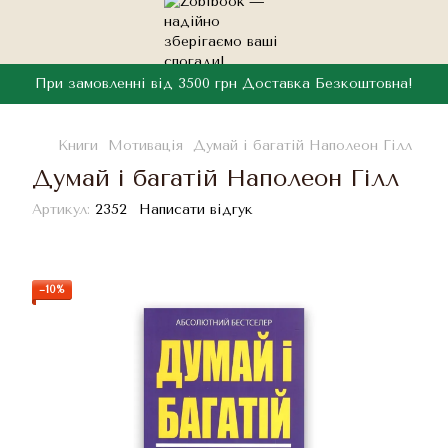
При замовленні від 3500 грн Доставка Безкоштовна!
Книги
Мотивація
Думай і багатій Наполеон Гілл
Думай і багатій Наполеон Гілл
Артикул:
2352
Написати відгук
−10%