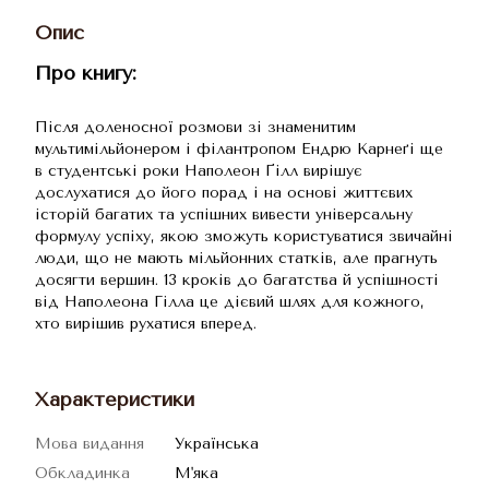
Опис
Про книгу:
Після доленосної розмови зі знаменитим
мультимільйонером і філантропом Ендрю Карнеґі ще
в студентські роки Наполеон Ґілл вирішує
дослухатися до його порад і на основі життєвих
історій багатих та успішних вивести універсальну
формулу успіху, якою зможуть користуватися звичайні
люди, що не мають мільйонних статків, але прагнуть
досягти вершин. 13 кроків до багатства й успішності
від Наполеона Гілла це дієвий шлях для кожного,
хто вирішив рухатися вперед.
Характеристики
Мова видання
Українська
Обкладинка
М'яка