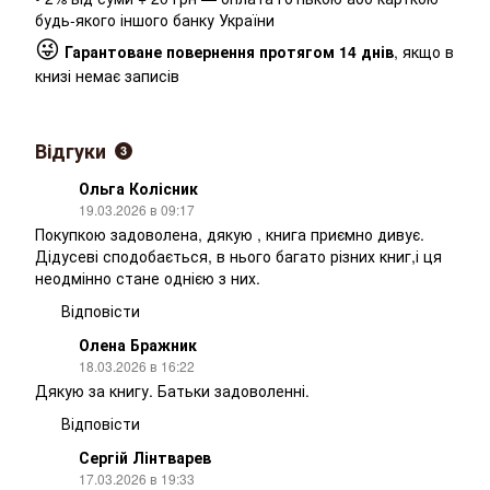
будь-якого іншого банку України
😜
Гарантоване повернення протягом 14 днів
, якщо в
книзі немає записів
Відгуки
3
Ольга Колісник
19.03.2026 в 09:17
Покупкою задоволена, дякую , книга приємно дивує.
Дідусеві сподобається, в нього багато різних книг,і ця
неодмінно стане однією з них.
Відповісти
Олена Бражник
18.03.2026 в 16:22
Дякую за книгу. Батьки задоволенні.
Відповісти
Сергій Лінтварев
17.03.2026 в 19:33