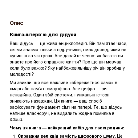
Опис
Книга-інтерв'ю для дідуся
Ваш дідусь — це жива енциклопедія. Він пам'ятає часи,
які ми знаємо тільки з підручників, і має досвід, який не
купиш ні за які гроші. Але давайте чесно: як багато ви
знаєте про його справжнє життя? Про що він мовчав,
коли було важко? Яку найбожевільнішу річ він зробив у
молодості?
Ми звикли, що все важливе «збережеться само» в
хмарі або пам'яті смартфона. Але цифра — річ
ненадійна. Один збій системи, і унікальні історії
зникають назавжди. Ця книга — ваш спосіб
зафіксувати фундамент сім'ї на папері. Те, що дідусь
напише власноруч, не видалить жодна помилка в
iCloud.
Чому ця книга — найкращий вибір для твоєї родини:
Справжня реліквія замість цифрового шуму.
Це