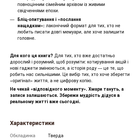
повноцінним сімейним архівом із живими
свідченнями епохи.
Бліц-опитування і «послання
нащадкам»:
лаконічний формат для тих, хто не
любить писати довгі мемуари, але хоче залишити
головне.
Для кого ця книга?
Для тих, хто вже достатньо
дорослий і розумний, щоб розуміти: котирування акцій і
нові гаджети змінюються, а історія роду — це те, що
робить нас сильнішими. Це вибір тих, хто хоче зберегти
«оригінал» життя, а не цифрову копію.
Не чекай «відповідного моменту». Хмари тануть, а
записи залишаються. Збережи мудрість дідуся в
реальному житті вже сьогодні.
Характеристики
Обкладинка
Тверда