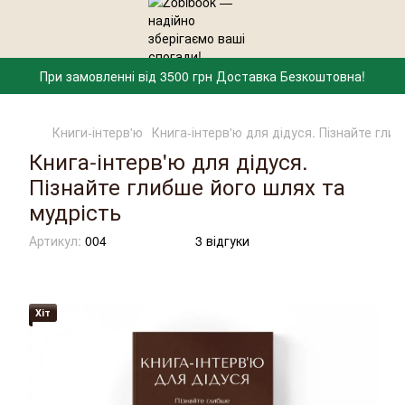
При замовленні від 3500 грн Доставка Безкоштовна!
Книги-інтерв'ю
Книга-інтерв'ю для дідуся. Пізнайте гли
Книга-інтерв'ю для дідуся.
Пізнайте глибше його шлях та
мудрість
Артикул:
004
3 відгуки
Хіт