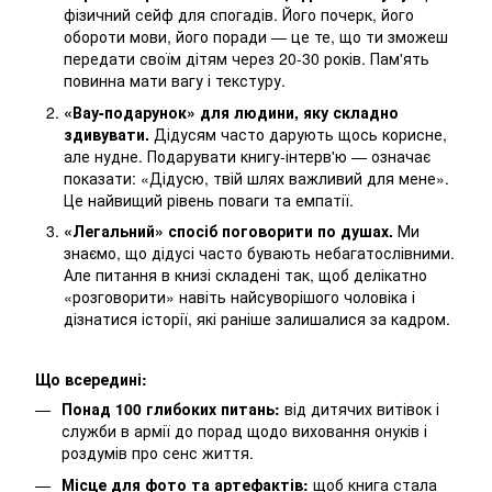
фізичний сейф для спогадів. Його почерк, його
обороти мови, його поради — це те, що ти зможеш
передати своїм дітям через 20-30 років. Пам'ять
повинна мати вагу і текстуру.
«Вау-подарунок» для людини, яку складно
здивувати.
Дідусям часто дарують щось корисне,
але нудне. Подарувати книгу-інтерв'ю — означає
показати: «Дідусю, твій шлях важливий для мене».
Це найвищий рівень поваги та емпатії.
«Легальний» спосіб поговорити по душах.
Ми
знаємо, що дідусі часто бувають небагатослівними.
Але питання в книзі складені так, щоб делікатно
«розговорити» навіть найсуворішого чоловіка і
дізнатися історії, які раніше залишалися за кадром.
Що всередині:
Понад 100 глибоких питань:
від дитячих витівок і
служби в армії до порад щодо виховання онуків і
роздумів про сенс життя.
Місце для фото та артефактів:
щоб книга стала