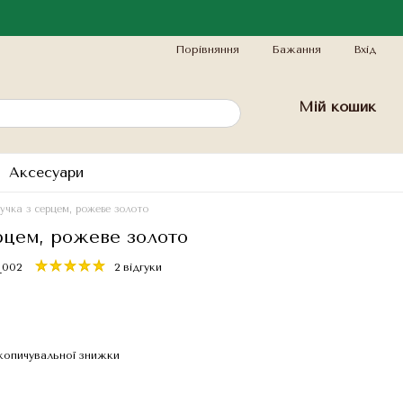
Порівняння
Бажання
Вхід
Мій кошик
Аксесуари
учка з серцем, рожеве золото
рцем, рожеве золото
_002
2 відгуки
копичувальної знижки