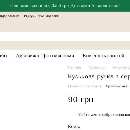
При замовленні від 3500 грн Доставка Безкоштовна!
інформація
Відгуки про магазин
в'ю
Дивовижні фотоальбоми
Книга подорожей
Головна
Аксесуари
Кулькова р
Кулькова ручка з се
Немає в наявності
Артикул: акс
90 грн
Увійти
для відображення на
%
Колір