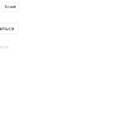
Білий
виться
нтія