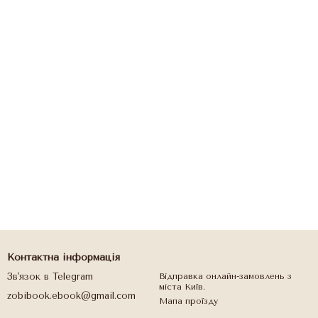
Контактна інформація
Зв'язок в Telegram
Відправка онлайн-замовлень з
міста Київ.
zobibook.ebook@gmail.com
Мапа проїзду